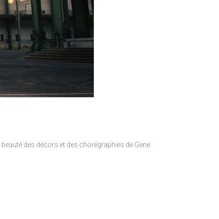
 la beauté des décors et des chorégraphies de Gene