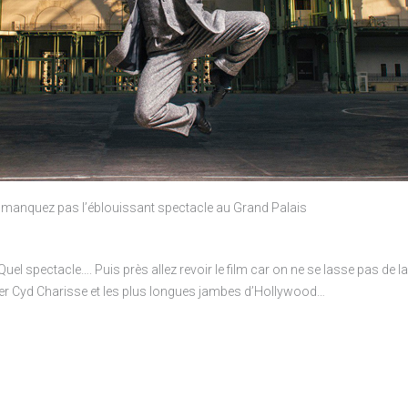
 manquez pas l’éblouissant spectacle au Grand Palais
uel spectacle…. Puis près allez revoir le film car on ne se lasse pas de
ier Cyd Charisse et les plus longues jambes d’Hollywood…