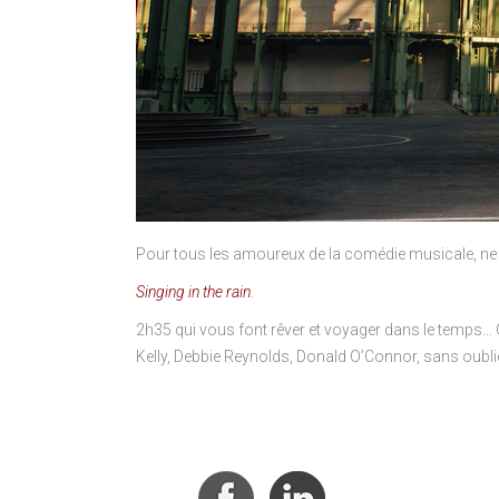
Pour tous les amoureux de la comédie musicale, ne
Singing in the rain
.
2h35 qui vous font rêver et voyager dans le temps… Q
Kelly, Debbie Reynolds, Donald O’Connor, sans oubl