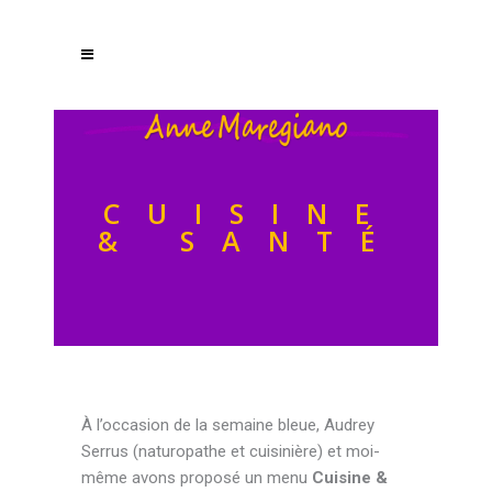
CUISINE
& SANTÉ
À l’occasion de la semaine bleue, Audrey
Serrus (naturopathe et cuisinière) et moi-
même avons proposé un menu
Cuisine &