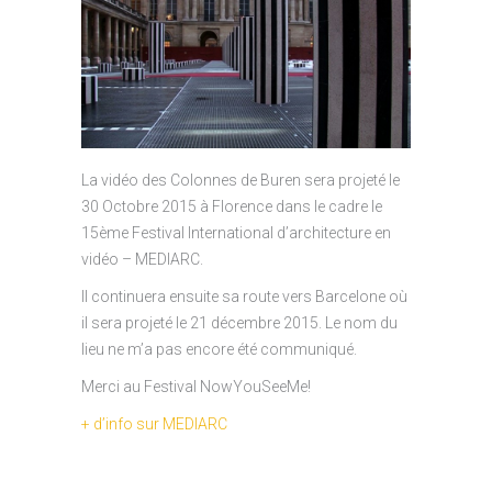
La vidéo des Colonnes de Buren sera projeté le
30 Octobre 2015 à Florence dans le cadre le
15ème Festival International d’architecture en
vidéo – MEDIARC.
Il continuera ensuite sa route vers Barcelone où
il sera projeté le 21 décembre 2015. Le nom du
lieu ne m’a pas encore été communiqué.
Merci au Festival NowYouSeeMe!
+ d’info sur MEDIARC