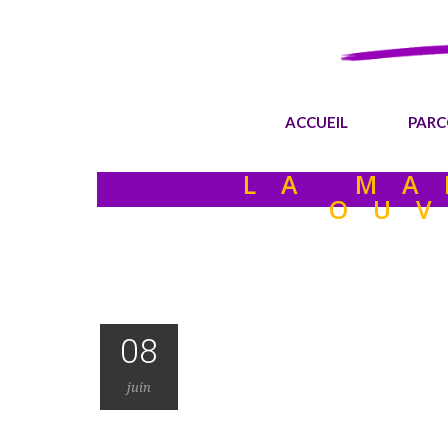
ACCUEIL
PARC
LA MA
OUV
08
juin