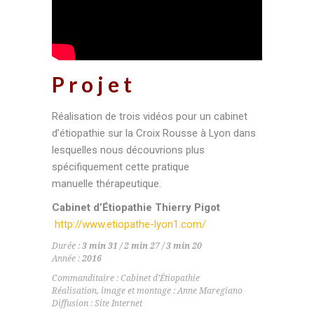
Projet
Réalisation de trois vidéos pour un cabinet
d’étiopathie sur la Croix Rousse à Lyon dans
lesquelles nous découvrions plus
spécifiquement cette pratique
manuelle thérapeutique.
Cabinet d’Étiopathie Thierry Pigot
http://www.etiopathe-lyon1.com/
Durée :
3 min 31 / 2 min 27 / 3 min 20
Année :
2016
Commanditaire : Cabinet d’Étiopathie
Réalisation, image et montage : Anne Maregiano
Diffusion : Site Internet